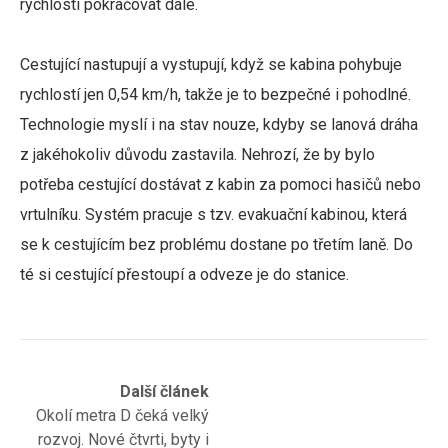
rychlostí pokračovat dále.
Cestující nastupují a vystupují, když se kabina pohybuje
rychlostí jen 0,54 km/h, takže je to bezpečné i pohodlné.
Technologie myslí i na stav nouze, kdyby se lanová dráha
z jakéhokoliv důvodu zastavila. Nehrozí, že by bylo
potřeba cestující dostávat z kabin za pomoci hasičů nebo
vrtulníku. Systém pracuje s tzv. evakuační kabinou, která
se k cestujícím bez problému dostane po třetím laně. Do
té si cestující přestoupí a odveze je do stanice.
Navigace
Next
Další článek
post:
Okolí metra D čeká velký
pro
rozvoj. Nové čtvrti, byty i