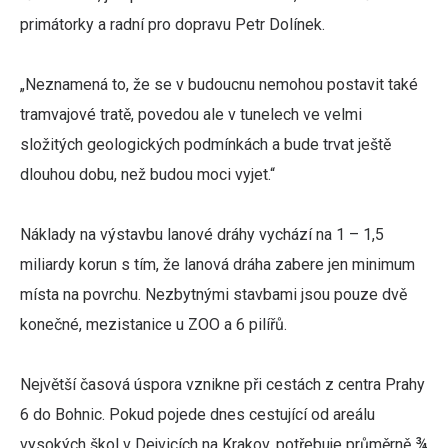
primátorky a radní pro dopravu Petr Dolínek.
„Neznamená to, že se v budoucnu nemohou postavit také
tramvajové tratě, povedou ale v tunelech ve velmi
složitých geologických podmínkách a bude trvat ještě
dlouhou dobu, než budou moci vyjet.“
Náklady na výstavbu lanové dráhy vychází na 1 – 1,5
miliardy korun s tím, že lanová dráha zabere jen minimum
místa na povrchu. Nezbytnými stavbami jsou pouze dvě
konečné, mezistanice u ZOO a 6 pilířů.
Největší časová úspora vznikne při cestách z centra Prahy
6 do Bohnic. Pokud pojede dnes cestující od areálu
vysokých škol v Dejvicích na Krakov, potřebuje průměrně ¾