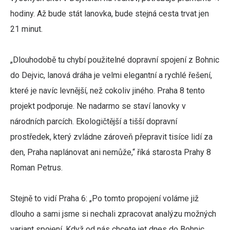
hodiny. Až bude stát lanovka, bude stejná cesta trvat jen
21 minut.
„Dlouhodobě tu chybí použitelné dopravní spojení z Bohnic
do Dejvic, lanová dráha je velmi elegantní a rychlé řešení,
které je navíc levnější, než cokoliv jiného. Praha 8 tento
projekt podporuje. Ne nadarmo se staví lanovky v
národních parcích. Ekologičtější a tišší dopravní
prostředek, který zvládne zároveň přepravit tisíce lidí za
den, Praha naplánovat ani nemůže,“ říká starosta Prahy 8
Roman Petrus.
Stejně to vidí Praha 6: „Po tomto propojení voláme již
dlouho a sami jsme si nechali zpracovat analýzu možných
variant spojení. Když od nás chcete jet dnes do Bohnic,