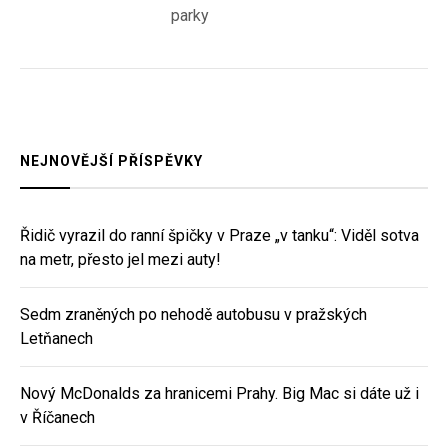
příspěvek
parky
NEJNOVĚJŠÍ PŘÍSPĚVKY
Řidič vyrazil do ranní špičky v Praze „v tanku“: Viděl sotva
na metr, přesto jel mezi auty!
Sedm zraněných po nehodě autobusu v pražských
Letňanech
Nový McDonalds za hranicemi Prahy. Big Mac si dáte už i
v Říčanech