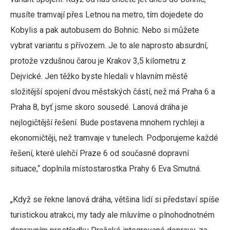
musíte tramvají přes Letnou na metro, tím dojedete do
Kobylis a pak autobusem do Bohnic. Nebo si můžete
vybrat variantu s přívozem. Je to ale naprosto absurdní,
protože vzdušnou čarou je Krakov 3,5 kilometru z
Dejvické. Jen těžko byste hledali v hlavním městě
složitější spojení dvou městských částí, než má Praha 6 a
Praha 8, byť jsme skoro sousedé. Lanová dráha je
nejlogičtější řešení. Bude postavena mnohem rychleji a
ekonomičtěji, než tramvaje v tunelech. Podporujeme každé
řešení, které ulehčí Praze 6 od současné dopravní
situace,“ doplnila místostarostka Prahy 6 Eva Smutná.
„Když se řekne lanová dráha, většina lidí si představí spíše
turistickou atrakci, my tady ale mluvíme o plnohodnotném