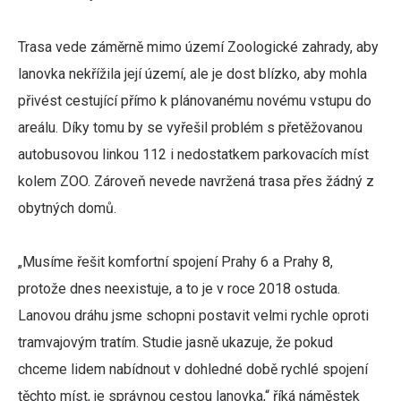
Trasa vede záměrně mimo území Zoologické zahrady, aby
lanovka nekřížila její území, ale je dost blízko, aby mohla
přivést cestující přímo k plánovanému novému vstupu do
areálu. Díky tomu by se vyřešil problém s přetěžovanou
autobusovou linkou 112 i nedostatkem parkovacích míst
kolem ZOO. Zároveň nevede navržená trasa přes žádný z
obytných domů.
„Musíme řešit komfortní spojení Prahy 6 a Prahy 8,
protože dnes neexistuje, a to je v roce 2018 ostuda.
Lanovou dráhu jsme schopni postavit velmi rychle oproti
tramvajovým tratím. Studie jasně ukazuje, že pokud
chceme lidem nabídnout v dohledné době rychlé spojení
těchto míst, je správnou cestou lanovka,“ říká náměstek