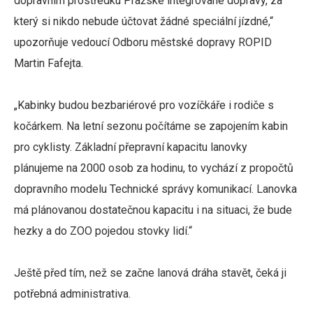
dopravním prostředku Pražské integrované dopravy, za
který si nikdo nebude účtovat žádné speciální jízdné,“
upozorňuje vedoucí Odboru městské dopravy ROPID
Martin Fafejta.
„Kabinky budou bezbariérové pro vozíčkáře i rodiče s
kočárkem. Na letní sezonu počítáme se zapojením kabin
pro cyklisty. Základní přepravní kapacitu lanovky
plánujeme na 2000 osob za hodinu, to vychází z propočtů
dopravního modelu Technické správy komunikací. Lanovka
má plánovanou dostatečnou kapacitu i na situaci, že bude
hezky a do ZOO pojedou stovky lidí.“
Ještě před tím, než se začne lanová dráha stavět, čeká ji
potřebná administrativa.