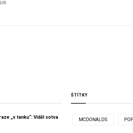
ých
ŠTÍTKY
Praze „v tanku“: Viděl sotva
MCDONALDS
POP