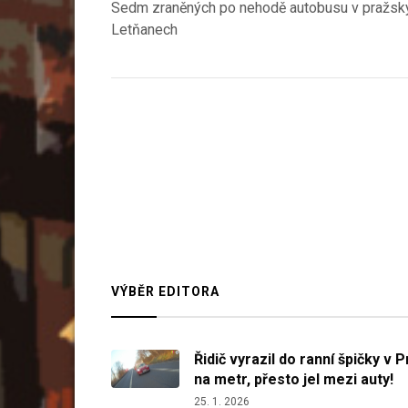
post:
Sedm zraněných po nehodě autobusu v pražsk
pro
Letňanech
příspěvek
VÝBĚR EDITORA
Řidič vyrazil do ranní špičky v 
na metr, přesto jel mezi auty!
25. 1. 2026