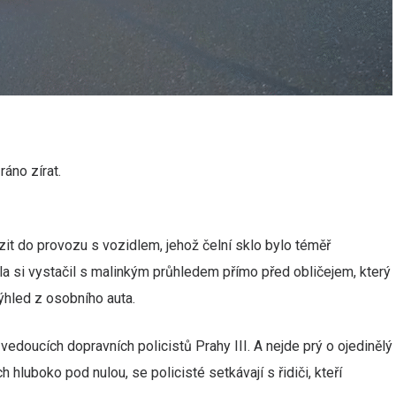
ráno zírat.
razit do provozu s vozidlem, jehož čelní sklo bylo téměř
a si vystačil s malinkým průhledem přímo před obličejem, který
ýhled z osobního auta.
vedoucích dopravních policistů Prahy III. A nejde prý o ojedinělý
h hluboko pod nulou, se policisté setkávají s řidiči, kteří