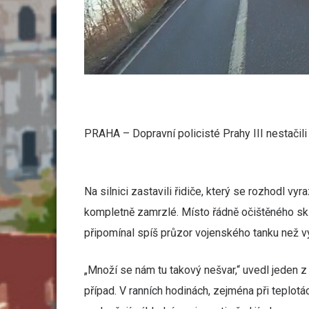
PRAHA – Dopravní policisté Prahy III nestačili 
Na silnici zastavili řidiče, který se rozhodl vy
kompletně zamrzlé. Místo řádně očištěného skl
připomínal spíš průzor vojenského tanku než v
„Množí se nám tu takový nešvar,“ uvedl jeden z 
případ. V ranních hodinách, zejména při teplotác