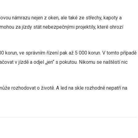
dovou námrazu nejen z oken, ale také ze střechy, kapoty a
 mohou za jízdy stát nebezpečnými projektily, které ohrozí
00 korun, ve správním řízení pak až 5 000 korun. V tomto případě
čovat v jízdě a odjel „jen“ s pokutou. Nikomu se naštěstí nic
 může rozhodovat o životě. A led na skle rozhodně nepatří na