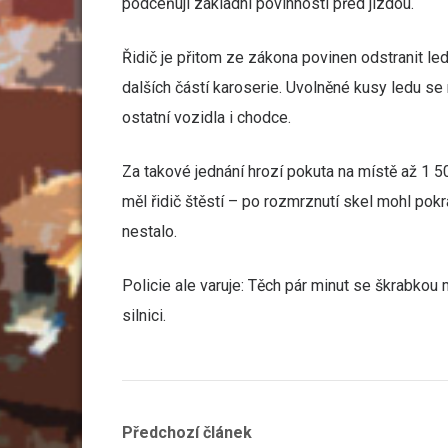
podceňují základní povinnosti před jízdou.
Řidič je přitom ze zákona povinen odstranit le
dalších částí karoserie. Uvolněné kusy ledu se
ostatní vozidla i chodce.
Za takové jednání hrozí pokuta na místě až 1 5
měl řidič štěstí – po rozmrznutí skel mohl pokra
nestalo.
Policie ale varuje: Těch pár minut se škrabkou
silnici.
Navigace
Previous
Předchozí článek