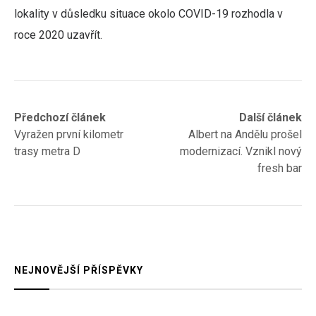
lokality v důsledku situace okolo COVID-19 rozhodla v
roce 2020 uzavřít.
Navigace
Previous
Next
Předchozí článek
Další článek
post:
post:
Vyražen první kilometr
Albert na Andělu prošel
pro
trasy metra D
modernizací. Vznikl nový
příspěvek
fresh bar
NEJNOVĚJŠÍ PŘÍSPĚVKY