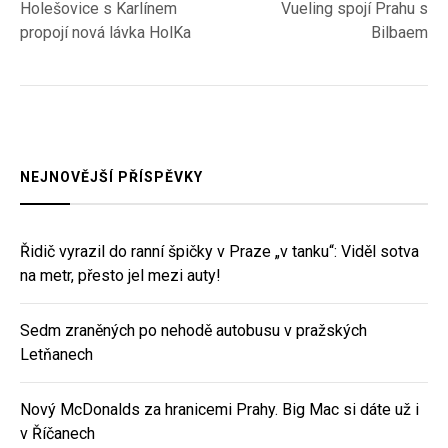
post:
post:
Holešovice s Karlínem
Vueling spojí Prahu s
pro
propojí nová lávka HolKa
Bilbaem
příspěvek
NEJNOVĚJŠÍ PŘÍSPĚVKY
Řidič vyrazil do ranní špičky v Praze „v tanku“: Viděl sotva
na metr, přesto jel mezi auty!
Sedm zraněných po nehodě autobusu v pražských
Letňanech
Nový McDonalds za hranicemi Prahy. Big Mac si dáte už i
v Říčanech