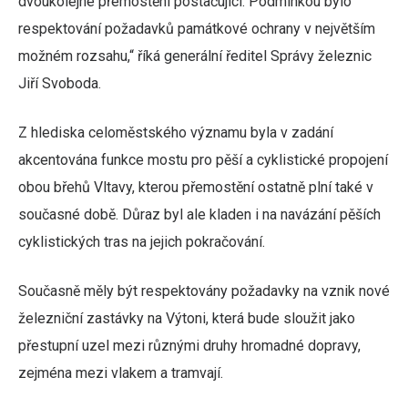
dvoukolejné přemostění postačující. Podmínkou bylo
respektování požadavků památkové ochrany v největším
možném rozsahu,“ říká generální ředitel Správy železnic
Jiří Svoboda.
Z hlediska celoměstského významu byla v zadání
akcentována funkce mostu pro pěší a cyklistické propojení
obou břehů Vltavy, kterou přemostění ostatně plní také v
současné době. Důraz byl ale kladen i na navázání pěších
cyklistických tras na jejich pokračování.
Současně měly být respektovány požadavky na vznik nové
železniční zastávky na Výtoni, která bude sloužit jako
přestupní uzel mezi různými druhy hromadné dopravy,
zejména mezi vlakem a tramvají.