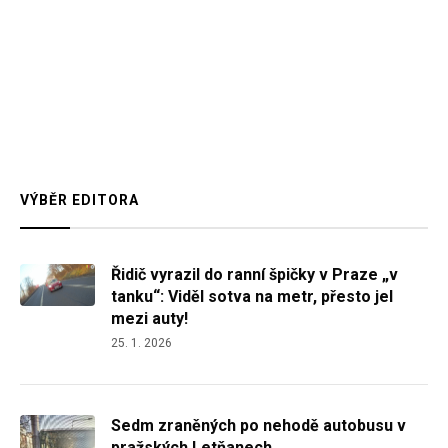
VÝBĚR EDITORA
Řidič vyrazil do ranní špičky v Praze „v
tanku“: Viděl sotva na metr, přesto jel
mezi auty!
25. 1. 2026
Sedm zraněných po nehodě autobusu v
pražských Letňanech