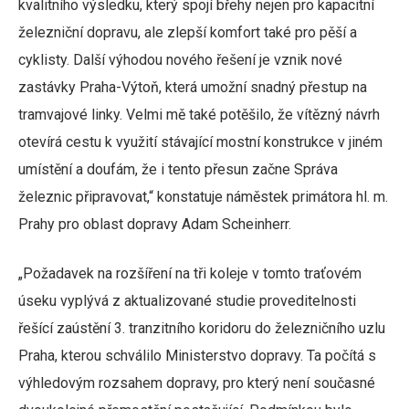
kvalitního výsledku, který spojí břehy nejen pro kapacitní
železniční dopravu, ale zlepší komfort také pro pěší a
cyklisty. Další výhodou nového řešení je vznik nové
zastávky Praha-Výtoň, která umožní snadný přestup na
tramvajové linky. Velmi mě také potěšilo, že vítězný návrh
otevírá cestu k využití stávající mostní konstrukce v jiném
umístění a doufám, že i tento přesun začne Správa
železnic připravovat,“ konstatuje náměstek primátora hl. m.
Prahy pro oblast dopravy Adam Scheinherr.
„Požadavek na rozšíření na tři koleje v tomto traťovém
úseku vyplývá z aktualizované studie proveditelnosti
řešící zaústění 3. tranzitního koridoru do železničního uzlu
Praha, kterou schválilo Ministerstvo dopravy. Ta počítá s
výhledovým rozsahem dopravy, pro který není současné