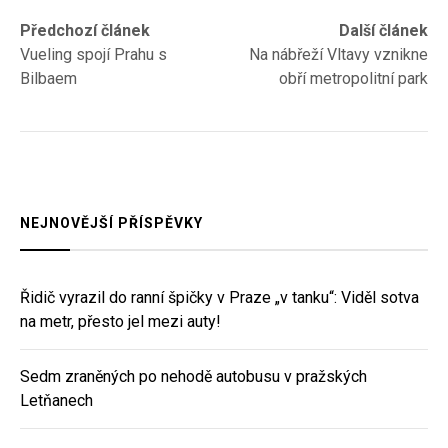
Navigace
Previous
Next
Předchozí článek
Další článek
post:
post:
Vueling spojí Prahu s
Na nábřeží Vltavy vznikne
pro
Bilbaem
obří metropolitní park
příspěvek
NEJNOVĚJŠÍ PŘÍSPĚVKY
Řidič vyrazil do ranní špičky v Praze „v tanku“: Viděl sotva
na metr, přesto jel mezi auty!
Sedm zraněných po nehodě autobusu v pražských
Letňanech