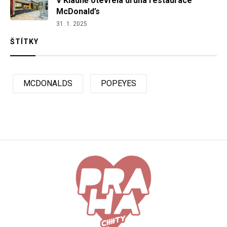
V Kladně otevřela druhá restaurace
McDonald’s
31. 1. 2025
ŠTÍTKY
MCDONALDS
POPEYES