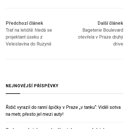
Navigace
Previous
Next
Předchozí článek
Další článek
post:
post:
Trať na letiště: hledá se
Bageterie Boulevard
pro
projektant úseku z
otevřela v Praze druhý
příspěvek
Veleslavína do Ruzyně
drive
NEJNOVĚJŠÍ PŘÍSPĚVKY
Řidič vyrazil do ranní špičky v Praze „v tanku“: Viděl sotva
na metr, přesto jel mezi auty!