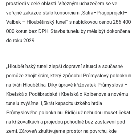
prostředí v celé oblasti. Vítězným uchazečem se ve
veřejné zakázce stalo konsorcium „Satra–Pragoprojekt–
Valbek – Hloubětínský tunel“ s nabídkovou cenou 286 400
000 korun bez DPH. Stavba tunelu by měla být dokončena
do roku 2029.
„Hloubětínský tunel zlepší dopravní situaci a současně
pomůže zhojit šrám, který způsobil Průmyslový polookruh
na tváři Hloubětína. Díky úpravě křižovatek Průmyslová –
Kbelská x Poděbradská i Kbelská x Kolbenova a novému
tunelu zvýšíme 1,5krát kapacitu úzkého hrdla
Průmyslového polookruhu. Řidiči už nebudou muset čekat
na křižovatkách a projedou pohodlně bez zastavení pod
zemí. Zároveň zkultivujeme prostor na povrchu, kde