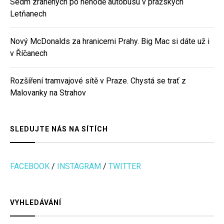
Sedm zraněných po nehodě autobusu v pražských
Letňanech
Nový McDonalds za hranicemi Prahy. Big Mac si dáte už i
v Říčanech
Rozšíření tramvajové sítě v Praze. Chystá se trať z
Malovanky na Strahov
SLEDUJTE NÁS NA SÍTÍCH
FACEBOOK
/
INSTAGRAM
/
TWITTER
VYHLEDÁVÁNÍ