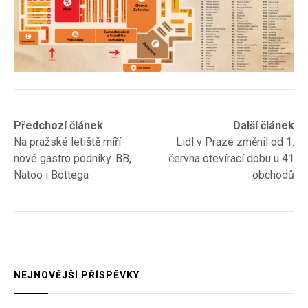
Navigace
Previous
Next
Předchozí článek
Další článek
post:
post:
Na pražské letiště míří
Lidl v Praze změnil od 1.
pro
nové gastro podniky. BB,
června otevírací dobu u 41
příspěvek
Natoo i Bottega
obchodů
NEJNOVĚJŠÍ PŘÍSPĚVKY