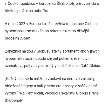
v České republice v Europarku Štěrboholy, zároveň jde o
čtvrtou pražskou pobočku.
V roce 2022 v Europarku již otevřela restaurace Globus,
hypermarket se otevírá po rekonstrukci po dřívější
prodejně Albert.
Zákazníci najdou v Globusu stejný sortiment jako v jiných
hypermarketech, nebude chybět pekárna, řeznictví,
uzenářství, pulty s rybami, sýry a lahůdkami i Café Globus.
„Každý den se tu můžete zastavit na čerstvé zákusky,
obložené bagety a bulky nebo croissanty z naší vlastní
výroby,“ říká Petr Richtr, vedoucí Pekařství Globus Praha-
Štěrboholy.