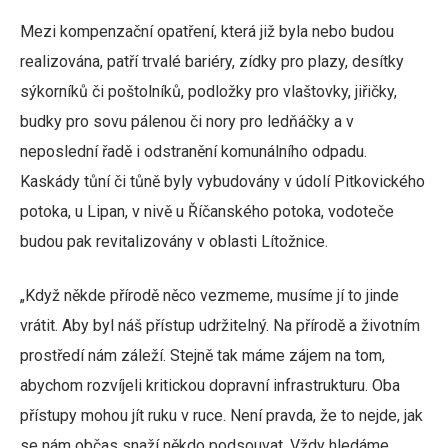
Mezi kompenzační opatření, která již byla nebo budou
realizována, patří trvalé bariéry, zídky pro plazy, desítky
sýkorníků či poštolníků, podložky pro vlaštovky, jiřičky,
budky pro sovu pálenou či nory pro ledňáčky a v
neposlední řadě i odstranění komunálního odpadu.
Kaskády tůní či tůně byly vybudovány v údolí Pitkovického
potoka, u Lipan, v nivě u Říčanského potoka, vodoteče
budou pak revitalizovány v oblasti Lítožnice.
„Když někde přírodě něco vezmeme, musíme jí to jinde
vrátit. Aby byl náš přístup udržitelný. Na přírodě a životním
prostředí nám záleží. Stejně tak máme zájem na tom,
abychom rozvíjeli kritickou dopravní infrastrukturu. Oba
přístupy mohou jít ruku v ruce. Není pravda, že to nejde, jak
se nám občas snaží někdo podsouvat. Vždy hledáme