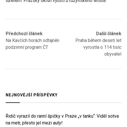
tunelem. Pražský okruh vyústí u ruzyňského letiště.
Navigace
Previous
Next
Předchozí článek
Další článek
post:
post:
Na Kavčích horách odtajněn
Praha během deseti let
pro
podzimní program ČT
vyrostla o 114 tisíc
příspěvek
obyvatel
NEJNOVĚJŠÍ PŘÍSPĚVKY
Řidič vyrazil do ranní špičky v Praze „v tanku“: Viděl sotva
na metr, přesto jel mezi auty!