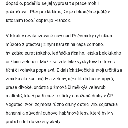
dopadlo, podařilo se jej vyprostit a práce mohli
pokračovat. Předpokládáme, že je dokončíme ještě v
letošním roce,“ doplňuje Francek.
V lokalitě revitalizované nivy nad Počernický rybníkem
můžete z ptactva již nyní narazit na čápa černého,
hvízdáka eurasijského, ledňáčka říčního, lejska bělokrkého
či žlunu zelenou. Může se zde také vyskytovat orlovec
říční či volavka popelavá. Z dalších živočichů stojí určitě za
zmínku skokan hnědý a zelený, několik druhů netopýrů,
prase divoké, ondatra pižmová či měkkýš velevrub
malířský, který patří mezi kriticky ohrožené druhy v ČR.
Vegetaci tvoří zejména různé druhy ostřic, vrb, šejdračka
bahenní a původní dubovo-habřinové lesy, které byly v
průběhu let dosázeny akáty.