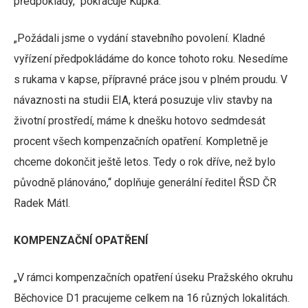
předpoklady,“ pokračuje Kupka.
„Požádali jsme o vydání stavebního povolení. Kladné
vyřízení předpokládáme do konce tohoto roku. Nesedíme
s rukama v kapse, přípravné práce jsou v plném proudu. V
návaznosti na studii EIA, která posuzuje vliv stavby na
životní prostředí, máme k dnešku hotovo sedmdesát
procent všech kompenzačních opatření. Kompletně je
chceme dokončit ještě letos. Tedy o rok dříve, než bylo
původně plánováno,“ doplňuje generální ředitel ŘSD ČR
Radek Mátl.
KOMPENZAČNÍ OPATŘENÍ
„V rámci kompenzačních opatření úseku Pražského okruhu
Běchovice D1 pracujeme celkem na 16 různých lokalitách.