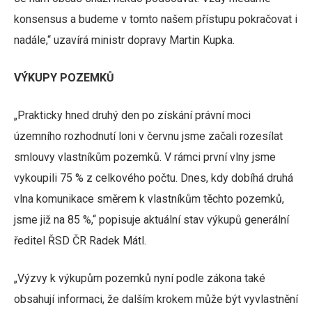
konsensus a budeme v tomto našem přístupu pokračovat i
nadále,“ uzavírá ministr dopravy Martin Kupka.
VÝKUPY POZEMKŮ
„Prakticky hned druhý den po získání právní moci
územního rozhodnutí loni v červnu jsme začali rozesílat
smlouvy vlastníkům pozemků. V rámci první vlny jsme
vykoupili 75 % z celkového počtu. Dnes, kdy dobíhá druhá
vlna komunikace směrem k vlastníkům těchto pozemků,
jsme již na 85 %,“ popisuje aktuální stav výkupů generální
ředitel ŘSD ČR Radek Mátl.
„Výzvy k výkupům pozemků nyní podle zákona také
obsahují informaci, že dalším krokem může být vyvlastnění