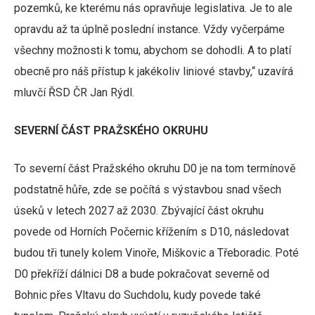
pozemků, ke kterému nás opravňuje legislativa. Je to ale
opravdu až ta úplně poslední instance. Vždy vyčerpáme
všechny možnosti k tomu, abychom se dohodli. A to platí
obecně pro náš přístup k jakékoliv liniové stavby,“ uzavírá
mluvčí ŘSD ČR Jan Rýdl.
SEVERNÍ ČÁST PRAŽSKÉHO OKRUHU
To severní část Pražského okruhu D0 je na tom termínově
podstatně hůře, zde se počítá s výstavbou snad všech
úseků v letech 2027 až 2030. Zbývající část okruhu
povede od Horních Počernic křížením s D10, následovat
budou tři tunely kolem Vinoře, Miškovic a Třeboradic. Poté
D0 překříží dálnici D8 a bude pokračovat severně od
Bohnic přes Vltavu do Suchdolu, kudy povede také