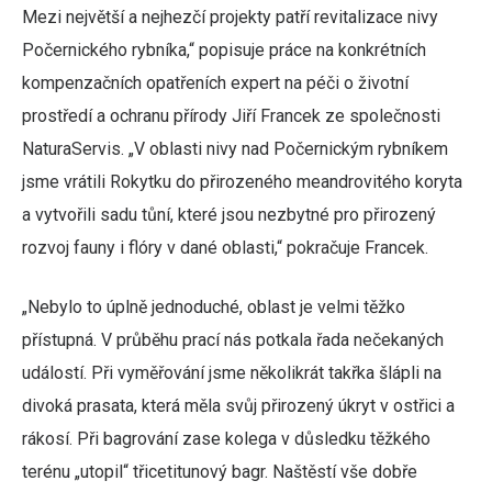
Mezi největší a nejhezčí projekty patří revitalizace nivy
Počernického rybníka,“ popisuje práce na konkrétních
kompenzačních opatřeních expert na péči o životní
prostředí a ochranu přírody Jiří Francek ze společnosti
NaturaServis. „V oblasti nivy nad Počernickým rybníkem
jsme vrátili Rokytku do přirozeného meandrovitého koryta
a vytvořili sadu tůní, které jsou nezbytné pro přirozený
rozvoj fauny i flóry v dané oblasti,“ pokračuje Francek.
„Nebylo to úplně jednoduché, oblast je velmi těžko
přístupná. V průběhu prací nás potkala řada nečekaných
událostí. Při vyměřování jsme několikrát takřka šlápli na
divoká prasata, která měla svůj přirozený úkryt v ostřici a
rákosí. Při bagrování zase kolega v důsledku těžkého
terénu „utopil“ třicetitunový bagr. Naštěstí vše dobře