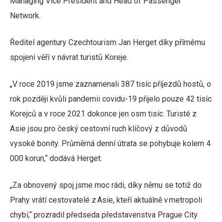
Managing Vice President and Head of Passenger
Network.
Ředitel agentury Czechtourism Jan Herget díky přímému
spojení věří v návrat turistů Koreje.
„V roce 2019 jsme zaznamenali 387 tisíc příjezdů hostů, o
rok později kvůli pandemii covidu-19 přijelo pouze 42 tisíc
Korejců a v roce 2021 dokonce jen osm tisíc. Turisté z
Asie jsou pro český cestovní ruch klíčový z důvodů
vysoké bonity. Průměrná denní útrata se pohybuje kolem 4
000 korun,“ dodává Herget.
„Za obnovený spoj jsme moc rádi, díky němu se totiž do
Prahy vrátí cestovatelé z Asie, kteří aktuálně v metropoli
chybí,“ prozradil předseda představenstva Prague City