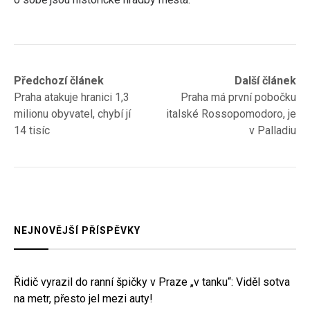
Navigace
Previous
Next
Předchozí článek
Další článek
post:
post:
Praha atakuje hranici 1,3
Praha má první pobočku
pro
milionu obyvatel, chybí jí
italské Rossopomodoro, je
příspěvek
14 tisíc
v Palladiu
NEJNOVĚJŠÍ PŘÍSPĚVKY
Řidič vyrazil do ranní špičky v Praze „v tanku“: Viděl sotva
na metr, přesto jel mezi auty!