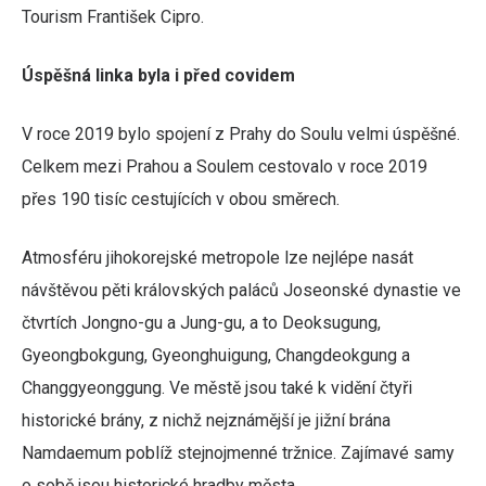
Tourism František Cipro.
Úspěšná linka byla i před covidem
V roce 2019 bylo spojení z Prahy do Soulu velmi úspěšné.
Celkem mezi Prahou a Soulem cestovalo v roce 2019
přes 190 tisíc cestujících v obou směrech.
Atmosféru jihokorejské metropole lze nejlépe nasát
návštěvou pěti královských paláců Joseonské dynastie ve
čtvrtích Jongno-gu a Jung-gu, a to Deoksugung,
Gyeongbokgung, Gyeonghuigung, Changdeokgung a
Changgyeonggung. Ve městě jsou také k vidění čtyři
historické brány, z nichž nejznámější je jižní brána
Namdaemum poblíž stejnojmenné tržnice. Zajímavé samy
o sobě jsou historické hradby města.