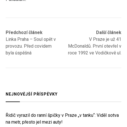
Navigace
Previous
Next
Předchozí článek
Další článek
post:
post:
Linka Praha – Soul opět v
V Praze je už 41
pro
provozu. Před covidem
McDonaldů. První otevřel v
příspěvek
byla úspěšná
roce 1992 ve Vodičkově ul.
NEJNOVĚJŠÍ PŘÍSPĚVKY
Řidič vyrazil do ranní špičky v Praze „v tanku“: Viděl sotva
na metr, přesto jel mezi auty!