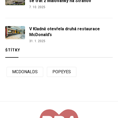
se trať z Malovanky na Strahov
7. 10. 2025
V Kladně otevřela druhá restaurace
McDonald’s
31. 1. 2025
ŠTÍTKY
MCDONALDS
POPEYES