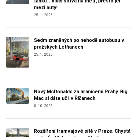
tanku“: Viděl sotva na metr, přesto jel
mezi auty!
25. 1. 2026
Sedm zraněných po nehodě autobusu v
pražských Letňanech
25. 1. 2026
Nový McDonalds za hranicemi Prahy. Big
Mac si dáte už i v Říčanech
8. 10. 2025
Rozšíření tramvajové sítě v Praze. Chystá